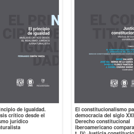
incipio de igualdad.
El constitucionalismo pa
sis crítico desde el
democracia del siglo XXI
smo jurídico
Derecho constitucional
turalista
iberoamericano compara
t. IV: Justicia constituci