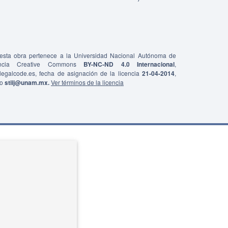
e esta obra pertenece a la Universidad Nacional Autónoma de
ncia Creative Commons
BY-NC-ND 4.0 Internacional
,
0/legalcode.es, fecha de asignación de la licencia
21-04-2014
,
co
stiij@unam.mx.
Ver términos de la licencia