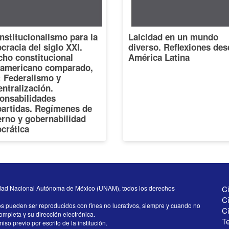
nstitucionalismo para la
Laicidad en un mundo
racia del siglo XXI.
diverso. Reflexiones des
cho constitucional
América Latina
oamericano comparado,
I: Federalismo y
ntralización.
onsabilidades
artidas. Regímenes de
erno y gobernabilidad
crática
dad Nacional Autónoma de México (UNAM), todos los derechos
Ci
Ci
os pueden ser reproducidos con fines no lucrativos, siempre y cuando no
C
completa y su dirección electrónica.
Te
iso previo por escrito de la institución.