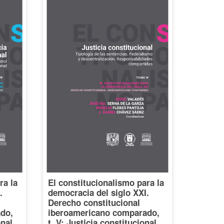
ra la
El constitucionalismo para la
.
democracia del siglo XXI.
Derecho constitucional
do,
iberoamericano comparado,
onal.
t. V: Justicia constitucional.