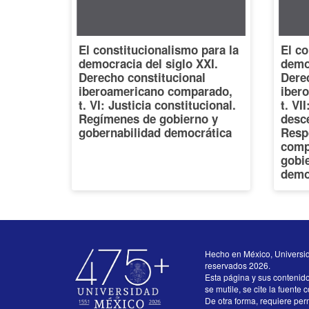
El constitucionalismo para la
El co
democracia del siglo XXI.
democ
Derecho constitucional
Dere
iberoamericano comparado,
iber
t. VI: Justicia constitucional.
t. VI
Regímenes de gobierno y
desce
gobernabilidad democrática
Resp
comp
gobi
demo
Hecho en México, Universi
reservados 2026.
Esta página y sus contenid
se mutile, se cite la fuente 
De otra forma, requiere perm