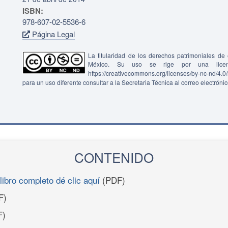
ISBN:
978-607-02-5536-6
Página Legal
La titularidad de los derechos patrimoniales d
México. Su uso se rige por una lice
https://creativecommons.org/licenses/by-nc-nd/4.
para un uso diferente consultar a la Secretaria Técnica al correo electróni
CONTENIDO
libro completo dé clic aquí
(PDF)
F)
F)