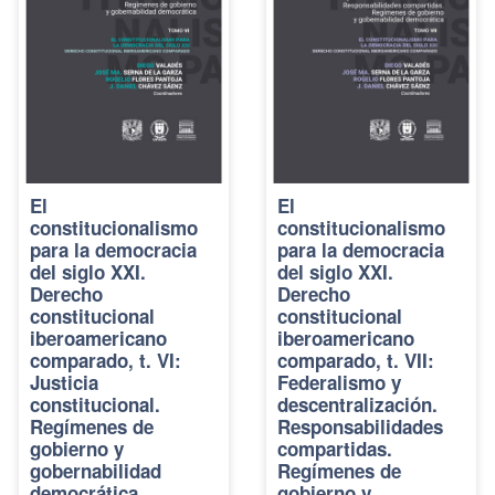
El
El
constitucionalismo
constitucionalismo
para la democracia
para la democracia
del siglo XXI.
del siglo XXI.
Derecho
Derecho
constitucional
constitucional
iberoamericano
iberoamericano
comparado, t. VI:
comparado, t. VII:
Justicia
Federalismo y
constitucional.
descentralización.
Regímenes de
Responsabilidades
gobierno y
compartidas.
gobernabilidad
Regímenes de
democrática
gobierno y