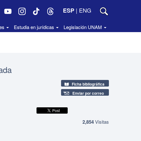
|
ENG
ESP
des
Estudia en jurídicas
Legislación UNAM
tada
Ficha bibliográfica
Enviar por correo
2,854
Visitas