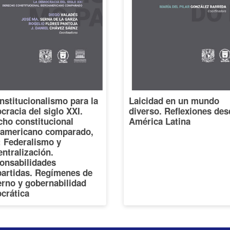
nstitucionalismo para la
Laicidad en un mundo
racia del siglo XXI.
diverso. Reflexiones des
cho constitucional
América Latina
oamericano comparado,
I: Federalismo y
ntralización.
onsabilidades
artidas. Regímenes de
erno y gobernabilidad
crática