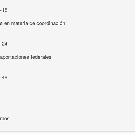
3-15
s en materia de coordinación
6-24
 aportaciones federales
5-46
nimos