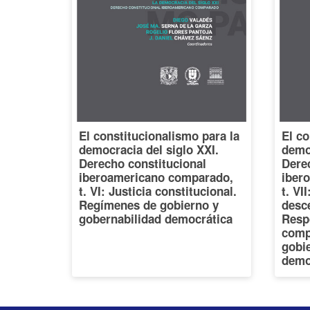
El constitucionalismo para la
El co
democracia del siglo XXI.
democ
Derecho constitucional
Dere
iberoamericano comparado,
iber
t. VI: Justicia constitucional.
t. VI
Regímenes de gobierno y
desce
gobernabilidad democrática
Resp
comp
gobi
demo