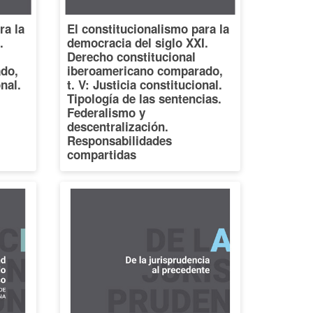
ra la
El constitucionalismo para la
.
democracia del siglo XXI.
Derecho constitucional
do,
iberoamericano comparado,
onal.
t. V: Justicia constitucional.
Tipología de las sentencias.
Federalismo y
descentralización.
Responsabilidades
compartidas