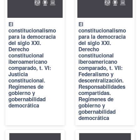
El
El
constitucionalismo
constitucionalismo
para la democracia
para la democracia
del siglo XXI.
del siglo XXI.
Derecho
Derecho
constitucional
constitucional
iberoamericano
iberoamericano
comparado, t. VI:
comparado, t. VII:
Justicia
Federalismo y
constitucional.
descentralización.
Regímenes de
Responsabilidades
gobierno y
compartidas.
gobernabilidad
Regímenes de
democrática
gobierno y
gobernabilidad
democrática