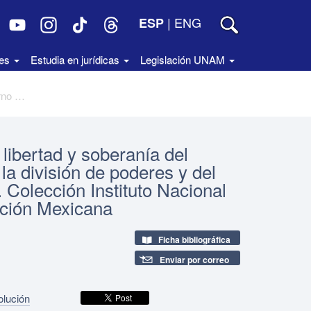
|
ENG
ESP
des
Estudia en jurídicas
Legislación UNAM
Nuestra Constitución. Historia de la libertad y soberanía del pueblo mexicano. Cuaderno 16. De la división de poderes y del Poder Legislativo. Artículos 49 y 50. Colección Instituto Nacional de Estudios Históricos de la Revolución Mexicana
 libertad y soberanía del
a división de poderes y del
. Colección Instituto Nacional
ución Mexicana
Ficha bibliográfica
Enviar por correo
olución