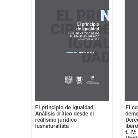
El principio de igualdad.
El co
Análisis crítico desde el
democ
realismo jurídico
Dere
iusnaturalista
iber
t. IV