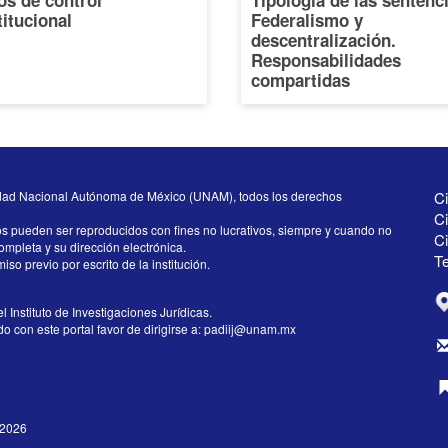
os de control
Tipología de las sentenc
itucional
Federalismo y
descentralización.
Responsabilidades
compartidas
dad Nacional Autónoma de México (UNAM), todos los derechos
Ci
Ci
os pueden ser reproducidos con fines no lucrativos, siempre y cuando no
C
completa y su dirección electrónica.
Te
iso previo por escrito de la institución.
l Instituto de Investigaciones Jurídicas.
 con este portal favor de dirigirse a:
padiij@unam.mx
/2026