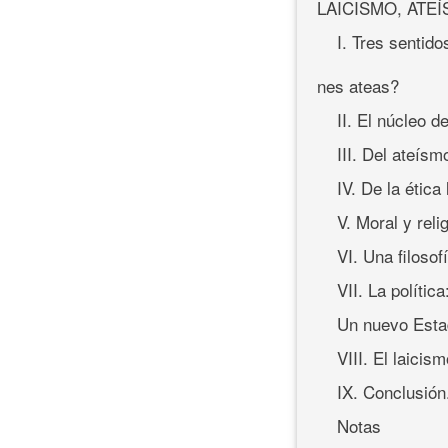
LAICISMO, ATE
I. Tres sentid
nes ateas?
II. El núcleo de
III. Del ateísm
IV. De la ética
V. Moral y reli
VI. Una filosofí
VII. La polític
Un nuevo Estad
VIII. El laicis
IX. Conclusión
Notas