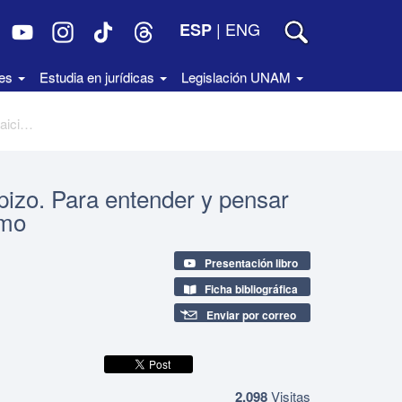
|
ENG
ESP
des
Estudia en jurídicas
Legislación UNAM
Colección de Cuadernos Jorge Carpizo. Para entender y pensar la laicidad, núm. 9, Laicidad y ateísmo
izo. Para entender y pensar
smo
Presentación libro
Ficha bibliográfica
Enviar por correo
2,098
Visitas