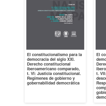
El constitucionalismo para la
El co
democracia del siglo XXI.
democ
Derecho constitucional
Dere
iberoamericano comparado,
iber
t. VI: Justicia constitucional.
t. VI
Regímenes de gobierno y
desce
gobernabilidad democrática
Resp
comp
gobi
demo