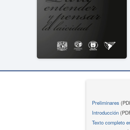
Preliminares
(PD
Introducción
(PD
Texto completo 