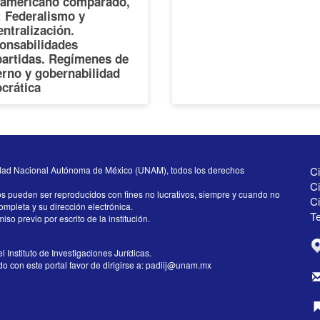
oamericano comparado,
I: Federalismo y
ntralización.
onsabilidades
artidas. Regímenes de
erno y gobernabilidad
crática
dad Nacional Autónoma de México (UNAM), todos los derechos
Ci
Ci
os pueden ser reproducidos con fines no lucrativos, siempre y cuando no
C
completa y su dirección electrónica.
Te
iso previo por escrito de la institución.
l Instituto de Investigaciones Jurídicas.
 con este portal favor de dirigirse a:
padiij@unam.mx