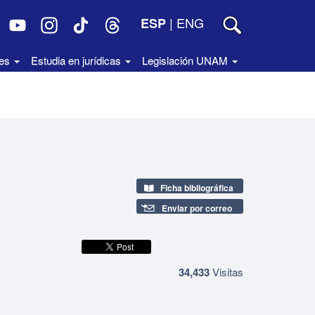
|
ENG
ESP
des
Estudia en jurídicas
Legislación UNAM
Ficha bibliográfica
Enviar por correo
34,433
Visitas