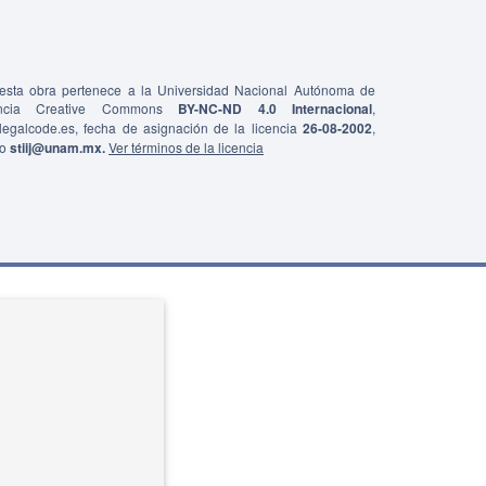
e esta obra pertenece a la Universidad Nacional Autónoma de
ncia Creative Commons
BY-NC-ND 4.0 Internacional
,
0/legalcode.es, fecha de asignación de la licencia
26-08-2002
,
co
stiij@unam.mx.
Ver términos de la licencia