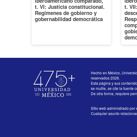
iberoamericano comparado,
iber
t. VI: Justicia constitucional.
t. VI
Regímenes de gobierno y
desce
gobernabilidad democrática
Resp
comp
gobi
demo
Hecho en México, Universi
reservados 2026.
Esta página y sus contenid
se mutile, se cite la fuente 
De otra forma, requiere perm
Sitio web administrado por e
Cualquier asunto relacionado