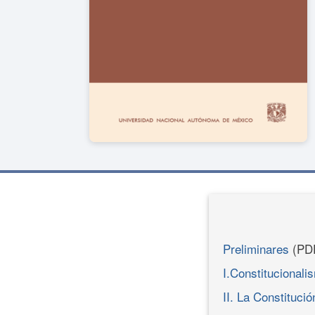
Preliminares
(PD
I.Constitucionali
II. La Constitució