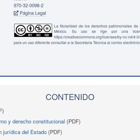
970-32-0098-2
Página Legal
La titularidad de los derechos patrimoniales d
México. Su uso se rige por una lice
https://creativecommons.org/licenses/by-nc-nd/4.
para un uso diferente consultar a la Secretaria Técnica al correo electróni
CONTENIDO
F)
smo y derecho constitucional
(PDF)
n jurídica del Estado
(PDF)