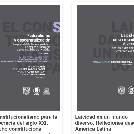
nstitucionalismo para la
Laicidad en un mundo
racia del siglo XXI.
diverso. Reflexiones des
cho constitucional
América Latina