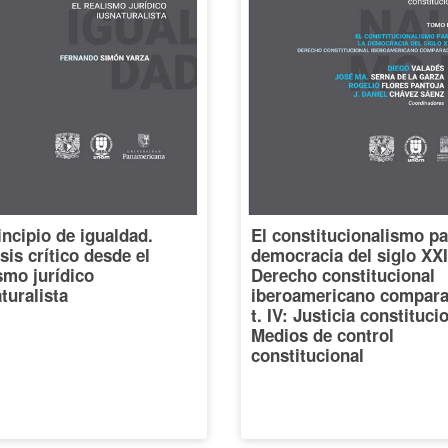
incipio de igualdad.
El constitucionalismo pa
sis crítico desde el
democracia del siglo XXI
smo jurídico
Derecho constitucional
turalista
iberoamericano compara
t. IV: Justicia constituci
Medios de control
constitucional