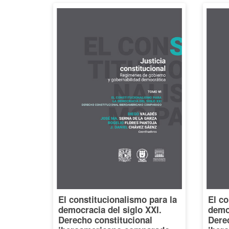
El constitucionalismo para la
El co
democracia del siglo XXI.
democ
Derecho constitucional
Dere