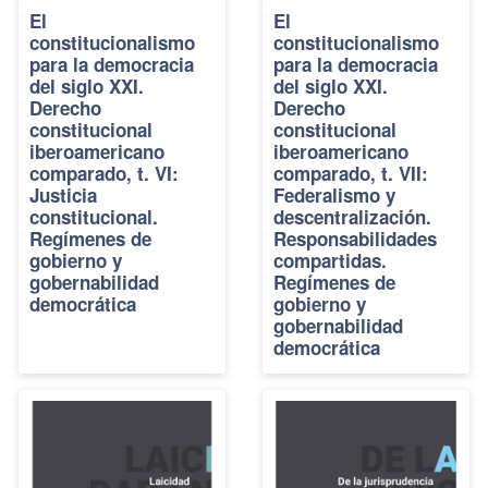
El
El
constitucionalismo
constitucionalismo
para la democracia
para la democracia
del siglo XXI.
del siglo XXI.
Derecho
Derecho
constitucional
constitucional
iberoamericano
iberoamericano
comparado, t. VI:
comparado, t. VII:
Justicia
Federalismo y
constitucional.
descentralización.
Regímenes de
Responsabilidades
gobierno y
compartidas.
gobernabilidad
Regímenes de
democrática
gobierno y
gobernabilidad
democrática