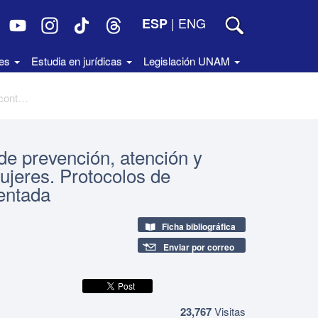
|
ENG
ESP
des
Estudia en jurídicas
Legislación UNAM
Aplicación práctica de los modelos de prevención, atención y sanción de la violencia contra las mujeres. Protocolos de actuación, 3a. ed., corregida y aumentada
de prevención, atención y
mujeres. Protocolos de
mentada
Ficha bibliográfica
Enviar por correo
23,767
Visitas