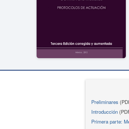
Preliminares
(PD
Introducción
(PD
Primera parte: M