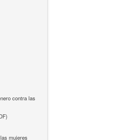
énero contra las
DF)
 las mujeres