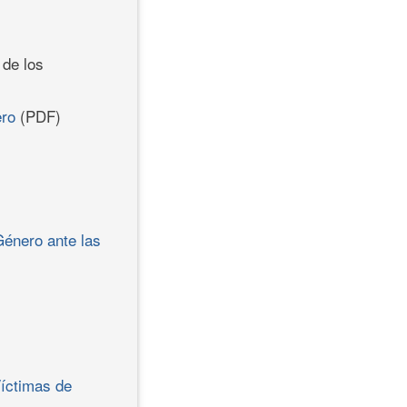
 de los
ero
(PDF)
Género ante las
Víctimas de