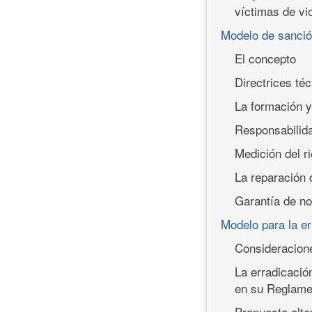
víctimas de vi
Modelo de sanción
El concepto
Directrices té
La formación y
Responsabilida
Medición del r
La reparación 
Garantía de no
Modelo para la er
Consideracione
La erradicació
en su Reglame
Propuesta alte