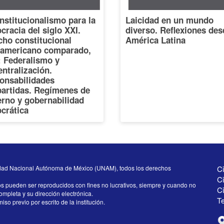
nstitucionalismo para la
Laicidad en un mundo
racia del siglo XXI.
diverso. Reflexiones des
cho constitucional
América Latina
oamericano comparado,
I: Federalismo y
ntralización.
onsabilidades
artidas. Regímenes de
erno y gobernabilidad
crática
dad Nacional Autónoma de México (UNAM), todos los derechos
Ci
Ci
os pueden ser reproducidos con fines no lucrativos, siempre y cuando no
C
completa y su dirección electrónica.
Te
iso previo por escrito de la institución.