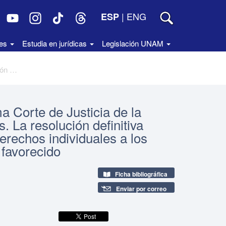
|
ENG
ESP
des
Estudia en jurídicas
Legislación UNAM
Decisiones relevantes de la Suprema Corte de Justicia de la Nación, núm. 55, Dotación de tierras. La resolución definitiva pendiente de ejecución no genera derechos individuales a los integrantes del núcleo de población favorecido
a Corte de Justicia de la
. La resolución definitiva
erechos individuales a los
 favorecido
Ficha bibliográfica
Enviar por correo