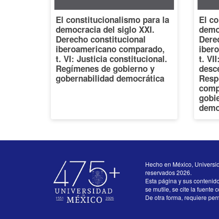
El constitucionalismo para la
El co
democracia del siglo XXI.
democ
Derecho constitucional
Dere
iberoamericano comparado,
iber
t. VI: Justicia constitucional.
t. VI
Regímenes de gobierno y
desce
gobernabilidad democrática
Resp
comp
gobi
demo
Hecho en México, Universi
reservados 2026.
Esta página y sus contenid
se mutile, se cite la fuente 
De otra forma, requiere perm