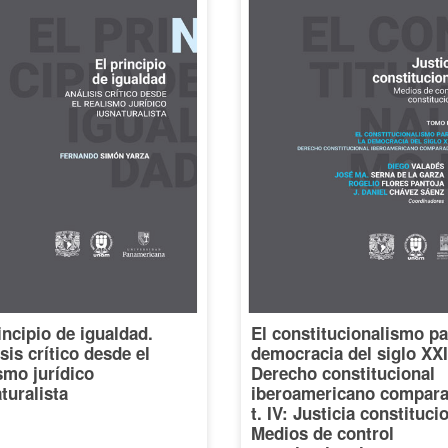
incipio de igualdad.
El constitucionalismo pa
sis crítico desde el
democracia del siglo XXI
smo jurídico
Derecho constitucional
turalista
iberoamericano compara
t. IV: Justicia constituci
Medios de control