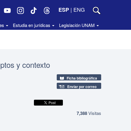
|
ENG
ESP
des
Estudia en jurídicas
Legislación UNAM
ptos y contexto
Ficha bibliográfica
Enviar por correo
7,388
Visitas