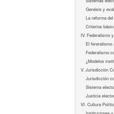
Sistemas elect
Genésis y eval
La reforma del
Criterios bási
IV. Federalismo 
El fereralismo
Federalismo c
¿Modelos instit
V. Jurisdicción Co
Jurisdicción c
Sistema electo
Justicia elect
VI. Cultura Polít
Instituciones y