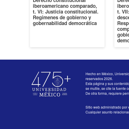
Derecho constitucional
Dere
iberoamericano comparado,
iber
t. VI: Justicia constitucional.
t. VI
Regímenes de gobierno y
desce
gobernabilidad democrática
Resp
comp
gobi
demo
Hecho en México, Universi
reservados 2026.
Esta página y sus contenid
se mutile, se cite la fuente 
De otra forma, requiere perm
Sitio web administrado por e
Cualquier asunto relacionado