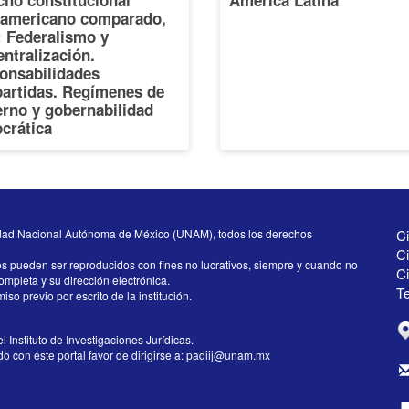
cho constitucional
América Latina
oamericano comparado,
I: Federalismo y
ntralización.
onsabilidades
artidas. Regímenes de
erno y gobernabilidad
crática
dad Nacional Autónoma de México (UNAM), todos los derechos
Ci
Ci
os pueden ser reproducidos con fines no lucrativos, siempre y cuando no
C
completa y su dirección electrónica.
Te
iso previo por escrito de la institución.
l Instituto de Investigaciones Jurídicas.
 con este portal favor de dirigirse a:
padiij@unam.mx