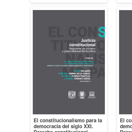
El constitucionalismo para la
El co
democracia del siglo XXI.
democ