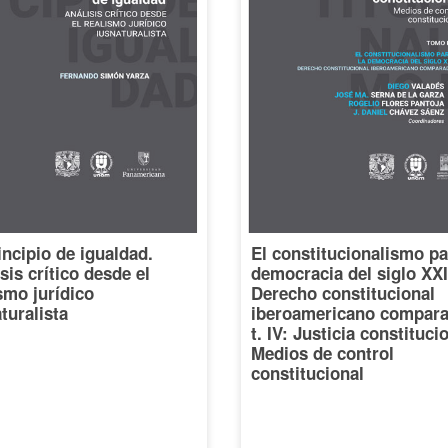
incipio de igualdad.
El constitucionalismo pa
sis crítico desde el
democracia del siglo XXI
smo jurídico
Derecho constitucional
turalista
iberoamericano compara
t. IV: Justicia constituci
Medios de control
constitucional