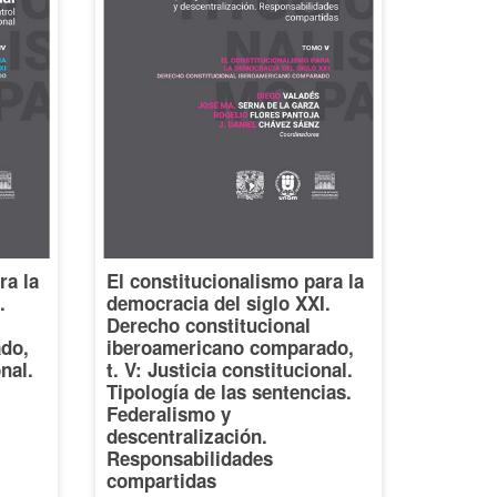
ra la
El constitucionalismo para la
.
democracia del siglo XXI.
Derecho constitucional
do,
iberoamericano comparado,
onal.
t. V: Justicia constitucional.
Tipología de las sentencias.
Federalismo y
descentralización.
Responsabilidades
compartidas