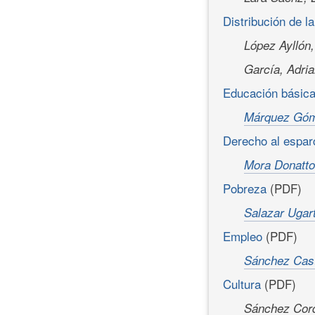
Distribución de l
López Ayllón,
García, Adri
Educación básic
Márquez Góm
Derecho al espar
Mora Donatto,
Pobreza
(PDF)
Salazar Ugar
Empleo
(PDF)
Sánchez Cast
Cultura
(PDF)
Sánchez Cord