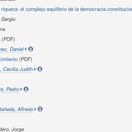
a riqueza: el complejo equilibrio de la democracia constituci
 Sergio
ana
a
(PDF)
ez, Daniel
cimiento
(PDF)
 Cecilia Judith
te, Pedro
añeda, Alfredo
ero, Jorge