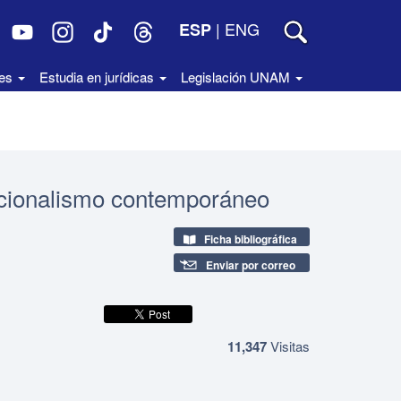
|
ENG
ESP
des
Estudia en jurídicas
Legislación UNAM
itucionalismo contemporáneo
Ficha bibliográfica
Enviar por correo
11,347
Visitas