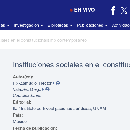
EN VIVO
icas
Investigación
Bibliotecas
Publicaciones
Activida
ciales en el constitucionalismo contemporáneo
Instituciones sociales en el const
Autor(es):
Fix-Zamudio, Héctor
Valadés, Diego
.
Coordinadores
Editorial:
IIJ / Instituto de Investigaciones Jurídicas, UNAM
País:
México
Fecha de publicación: