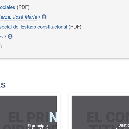
sociales
(PDF)
Garza, José María
ocial del Estado constitucional
(PDF)
go
)
ES