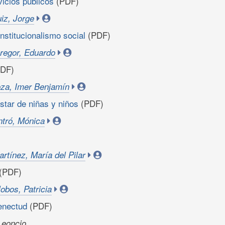
vicios públicos
(PDF)
iz, Jorge
constitucionalismo social
(PDF)
regor, Eduardo
PDF)
za, Imer Benjamín
star de niñas y niños
(PDF)
tró, Mónica
tínez, María del Pilar
(PDF)
lobos, Patricia
senectud
(PDF)
Leoncio