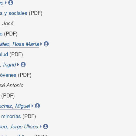
go
os y sociales
(PDF)
, José
ro
(PDF)
ález, Rosa María
salud
(PDF)
 Ingrid
 jóvenes
(PDF)
sé Antonio
r
(PDF)
nchez, Miguel
s minorías
(PDF)
co, Jorge Ulises