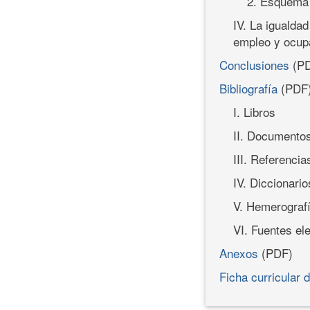
2. Esquema p
IV. La igualda
empleo y ocup
Conclusiones
(PD
Bibliografía
(PDF
I. Libros
II. Documentos
III. Referencia
IV. Diccionario
V. Hemerograf
VI. Fuentes el
Anexos
(PDF)
Ficha curricular 