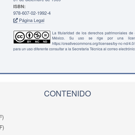
ISBN:
978-607-02-1992-4
Página Legal
La titularidad de los derechos patrimoniales d
México. Su uso se rige por una lice
https://creativecommons.org/licenses/by-nc-nd/4.
para un uso diferente consultar a la Secretaria Técnica al correo electróni
CONTENIDO
F)
F)