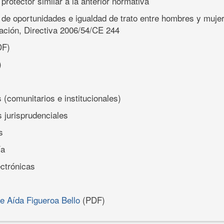
rotector similar a la anterior normativa
d de oportunidades e igualdad de trato entre hombres y muje
ación, Directiva 2006/54/CE 244
F)
)
 (comunitarios e institucionales)
s jurisprudenciales
s
ía
ectrónicas
de Aída Figueroa Bello
(PDF)