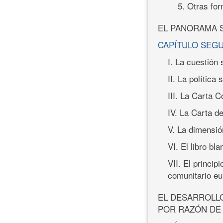
5. Otras fo
EL PANORAMA 
CAPÍTULO SEG
I. La cuestión
II. La política
III. La Carta 
IV. La Carta 
V. La dimensió
VI. El libro bla
VII. El princip
comunitario e
EL DESARROLLO
POR RAZÓN DE 