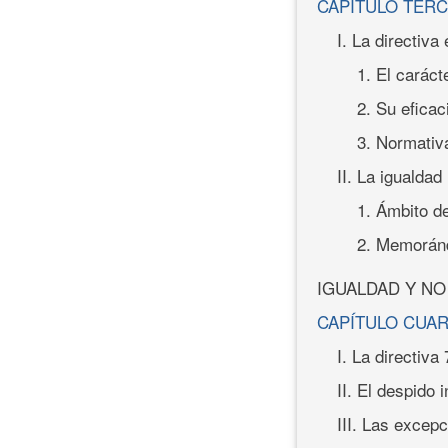
CAPÍTULO TER
I. La directiva
1. El caráct
2. Su eficac
3. Normativa
II. La igualdad
1. Ámbito de
2. Memorándu
IGUALDAD Y NO
CAPÍTULO CUA
I. La directiva
II. El despido 
III. Las excepc