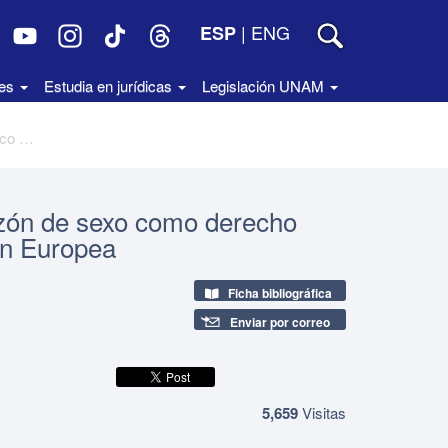
|
ENG
ESP
des
Estudia en jurídicas
Legislación UNAM
Igualdad y no discriminación por razón de sexo como derecho fundamental en el marco de la Unión Europea
azón de sexo como derecho
ón Europea
Ficha bibliográfica
Enviar por correo
5,659
Visitas