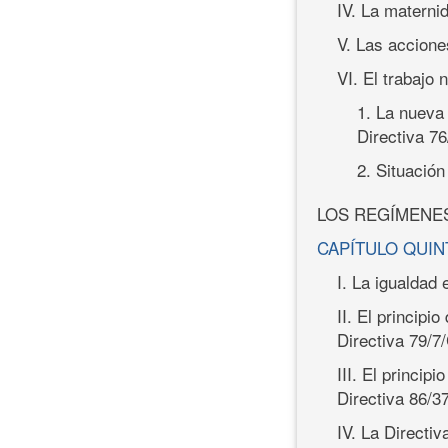
IV. La materni
V. Las accione
VI. El trabajo 
1. La nueva 
Directiva 7
2. Situación
LOS REGÍMENES
CAPÍTULO QUIN
I. La igualdad
II. El principi
Directiva 79/
III. El princip
Directiva 86/
IV. La Directi