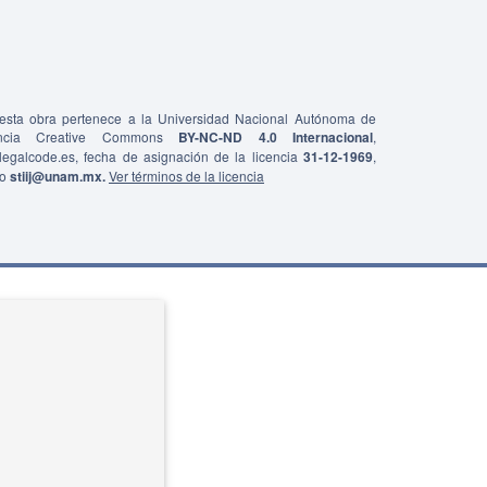
e esta obra pertenece a la Universidad Nacional Autónoma de
ncia Creative Commons
BY-NC-ND 4.0 Internacional
,
0/legalcode.es, fecha de asignación de la licencia
31-12-1969
,
co
stiij@unam.mx.
Ver términos de la licencia