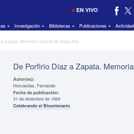
EN VIVO
icas
Investigación
Bibliotecas
Publicaciones
Activida
 a Zapata. Memoria náhuatl de Milpa Alta
De Porfirio Díaz a Zapata. Memoria
Autor(es):
Horcasitas, Fernando
Fecha de publicación:
31 de diciembre de 1969
Celebrando el Bicentenario