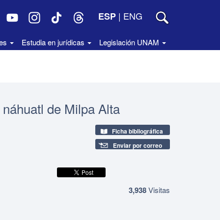
|
ENG
ESP
des
Estudia en jurídicas
Legislación UNAM
 náhuatl de Milpa Alta
Ficha bibliográfica
Enviar por correo
3,938
Visitas