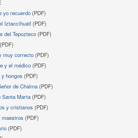
E
ue yo recuerdo
(PDF)
 el Iztaccíhuatl
(PDF)
as del Tepozteco
(PDF)
(PDF)
y muy correcto
(PDF)
te y el médico
(PDF)
a y hongos
(PDF)
 Señor de Chalma
(PDF)
de Santa Marta
(PDF)
s y cristianos
(PDF)
s maestros
(PDF)
rio
(PDF)