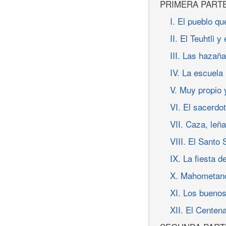
PRIMERA PART
I. El pueblo q
II. El Teuhtli y
III. Las hazañ
IV. La escuela
V. Muy propio 
VI. El sacerdo
VII. Caza, leñ
VIII. El Santo
IX. La fiesta 
X. Mahometano
XI. Los bueno
XII. El Centena