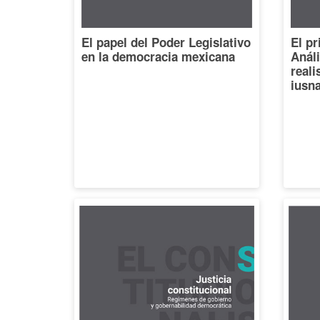
El papel del Poder Legislativo
El pr
en la democracia mexicana
Análi
reali
iusna