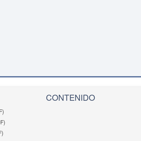
CONTENIDO
F)
F)
F)