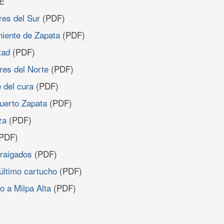
E
res del Sur
(PDF)
eniente de Zapata
(PDF)
tad
(PDF)
res del Norte
(PDF)
e del cura
(PDF)
uerto Zapata
(PDF)
za
(PDF)
PDF)
rraigados
(PDF)
 último cartucho
(PDF)
no a Milpa Alta
(PDF)