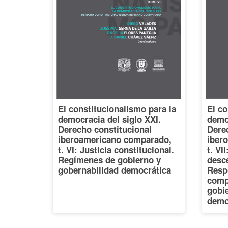
El constitucionalismo para la
El co
democracia del siglo XXI.
democ
Derecho constitucional
Dere
iberoamericano comparado,
iber
t. VI: Justicia constitucional.
t. VI
Regímenes de gobierno y
desce
gobernabilidad democrática
Resp
comp
gobi
demo