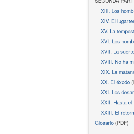
SEGUNDA PART
XIII. Los homb
XIV. El lugart
XV. La tempes
XVI. Los homb
XVII. La suert
XVIII. No ha m
XIX. La matan
XX. El éxodo
(
XXI. Los desa
XXII. Hasta el
XXIII. El retor
Glosario
(PDF)