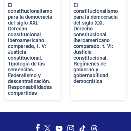
El
El
constitucionalismo
constitucionalismo
para la democracia
para la democracia
del siglo XXI.
del siglo XXI.
Derecho
Derecho
constitucional
constitucional
iberoamericano
iberoamericano
comparado, t. V:
comparado, t. VI:
Justicia
Justicia
constitucional.
constitucional.
Tipología de las
Regímenes de
sentencias.
gobierno y
Federalismo y
gobernabilidad
descentralización.
democrática
Responsabilidades
compartidas