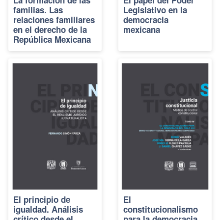
La formación de las
El papel del Poder
familias. Las
Legislativo en la
relaciones familiares
democracia
en el derecho de la
mexicana
República Mexicana
El principio de
El
igualdad. Análisis
constitucionalismo
crítico desde el
para la democracia