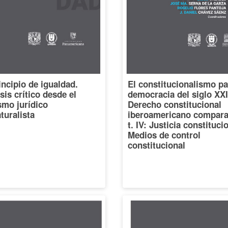
incipio de igualdad.
El constitucionalismo pa
sis crítico desde el
democracia del siglo XXI
smo jurídico
Derecho constitucional
turalista
iberoamericano compara
t. IV: Justicia constituci
Medios de control
constitucional