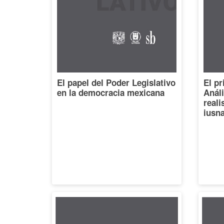
El papel del Poder Legislativo
El pr
en la democracia mexicana
Análi
reali
iusna