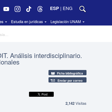
|
ENG
ESP
des
Estudia en jurídicas
Legislación UNAM
Aplicación del Convenio 169 de la OIT. Análisis interdisciplinario. XIV Jornadas Lascasianas Internacionales
T. Análisis interdisciplinario.
ionales
Ficha bibliográfica
Enviar por correo
2,142
Visitas