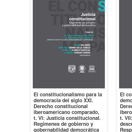
El constitucionalismo para la
El co
democracia del siglo XXI.
democ
Derecho constitucional
Dere
iberoamericano comparado,
iber
t. VI: Justicia constitucional.
t. VI
Regímenes de gobierno y
desce
gobernabilidad democrática
Resp