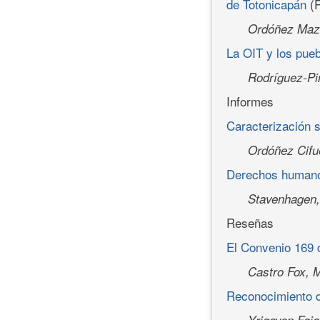
de Totonicapán
(
Ordóñez Maza
La OIT y los pueb
Rodríguez-Pi
Informes
Caracterización 
Ordóñez Cifu
Derechos humano
Stavenhagen,
Reseñas
El Convenio 169 d
Castro Fox, 
Reconocimiento de
Yrigoyen Faja