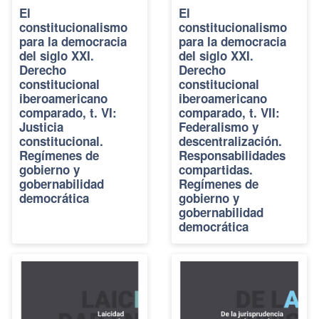
El
El
constitucionalismo
constitucionalismo
para la democracia
para la democracia
del siglo XXI.
del siglo XXI.
Derecho
Derecho
constitucional
constitucional
iberoamericano
iberoamericano
comparado, t. VI:
comparado, t. VII:
Justicia
Federalismo y
constitucional.
descentralización.
Regímenes de
Responsabilidades
gobierno y
compartidas.
gobernabilidad
Regímenes de
democrática
gobierno y
gobernabilidad
democrática