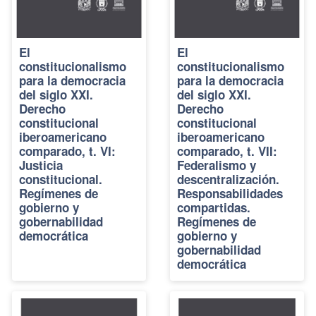
El
El
constitucionalismo
constitucionalismo
para la democracia
para la democracia
del siglo XXI.
del siglo XXI.
Derecho
Derecho
constitucional
constitucional
iberoamericano
iberoamericano
comparado, t. VI:
comparado, t. VII:
Justicia
Federalismo y
constitucional.
descentralización.
Regímenes de
Responsabilidades
gobierno y
compartidas.
gobernabilidad
Regímenes de
democrática
gobierno y
gobernabilidad
democrática