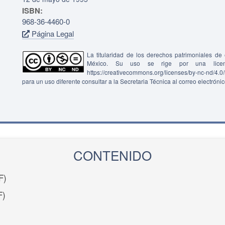
ISBN:
968-36-4460-0
Página Legal
La titularidad de los derechos patrimoniales d
México. Su uso se rige por una lice
https://creativecommons.org/licenses/by-nc-nd/4.
para un uso diferente consultar a la Secretaria Técnica al correo electróni
CONTENIDO
F)
F)