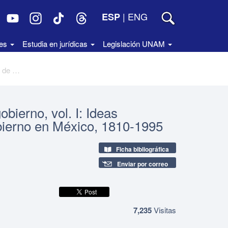
|
ENG
ESP
des
Estudia en jurídicas
Legislación UNAM
México: una forma republicana de gobierno, vol. I: Ideas fundamentales sobre formas de gobierno en México, 1810-1995
bierno, vol. I: Ideas
bierno en México, 1810-1995
Ficha bibliográfica
Enviar por correo
7,235
Visitas