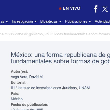
EN VIVO
icas
Investigación
Bibliotecas
Publicaciones
Activida
México: una forma republicana de go
fundamentales sobre formas de go
Autor(es):
Vega Vera, David M.
Editorial:
IIJ / Instituto de Investigaciones Jurídicas, UNAM
País:
México
Fecha de publicación:
12 de mayo de 1995