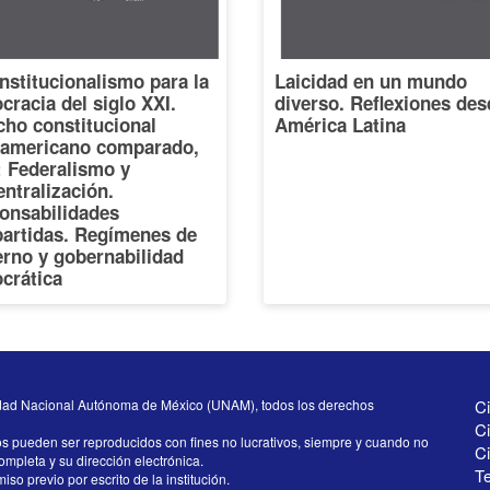
nstitucionalismo para la
Laicidad en un mundo
racia del siglo XXI.
diverso. Reflexiones des
cho constitucional
América Latina
oamericano comparado,
I: Federalismo y
ntralización.
onsabilidades
artidas. Regímenes de
erno y gobernabilidad
crática
dad Nacional Autónoma de México (UNAM), todos los derechos
Ci
Ci
os pueden ser reproducidos con fines no lucrativos, siempre y cuando no
C
completa y su dirección electrónica.
Te
iso previo por escrito de la institución.