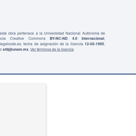
e esta obra pertenece a la Universidad Nacional Autónoma de
ncia Creative Commons
BY-NC-ND 4.0 Internacional
,
0/legalcode.es, fecha de asignación de la licencia
12-05-1995
,
co
stiij@unam.mx.
Ver términos de la licencia