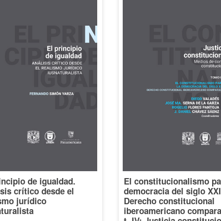
incipio de igualdad.
El constitucionalismo pa
sis crítico desde el
democracia del siglo XXI
smo jurídico
Derecho constitucional
turalista
iberoamericano compara
t. IV: Justicia constituci