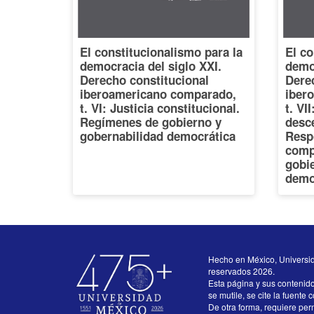
El constitucionalismo para la
El co
democracia del siglo XXI.
democ
Derecho constitucional
Dere
iberoamericano comparado,
iber
t. VI: Justicia constitucional.
t. VI
Regímenes de gobierno y
desce
gobernabilidad democrática
Resp
comp
gobi
demo
Hecho en México, Universi
reservados 2026.
Esta página y sus contenid
se mutile, se cite la fuente 
De otra forma, requiere perm