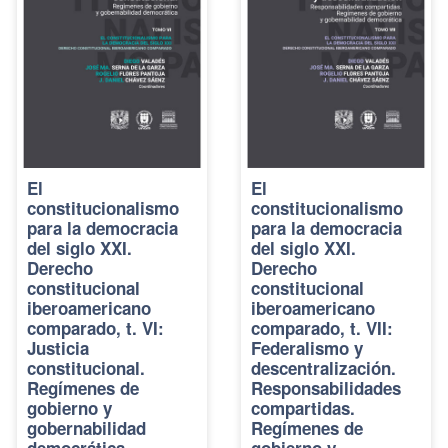
El
El
constitucionalismo
constitucionalismo
para la democracia
para la democracia
del siglo XXI.
del siglo XXI.
Derecho
Derecho
constitucional
constitucional
iberoamericano
iberoamericano
comparado, t. VI:
comparado, t. VII:
Justicia
Federalismo y
constitucional.
descentralización.
Regímenes de
Responsabilidades
gobierno y
compartidas.
gobernabilidad
Regímenes de
democrática
gobierno y