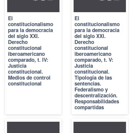
El
El
constitucionalismo
constitucionalismo
para la democracia
para la democracia
del siglo XXI.
del siglo XXI.
Derecho
Derecho
constitucional
constitucional
iberoamericano
iberoamericano
comparado, t. IV:
comparado, t. V:
Justicia
Justicia
constitucional.
constitucional.
Medios de control
Tipología de las
constitucional
sentencias.
Federalismo y
descentralización.
Responsabilidades
compartidas