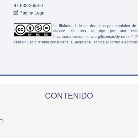
970-32-2693-0
Página Legal
La titularidad de los derechos patrimoniales d
México. Su uso se rige por una lice
https://creativecommons.org/licenses/by-nc-nd/4.
para un uso diferente consultar a la Secretaria Técnica al correo electróni
CONTENIDO
F)