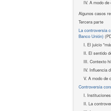
IV. A modo de 
Algunos casos res
Tercera parte
La controversia c
Banco Unión)
(PD
I. El juicio "m
II. El sentido 
III. Contexto h
IV. Influencia
V. A modo de 
Controversia cons
I. Instituciones
II. La controve