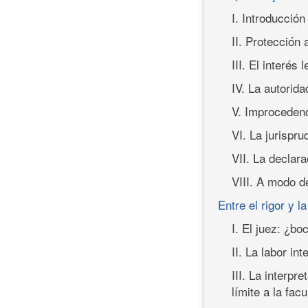
I. Introducción
II. Protección
III. El interés 
IV. La autorid
V. Improceden
VI. La jurispru
VII. La declara
VIII. A modo d
Entre el rigor y 
I. El juez: ¿bo
II. La labor int
III. La interpr
límite a la fac