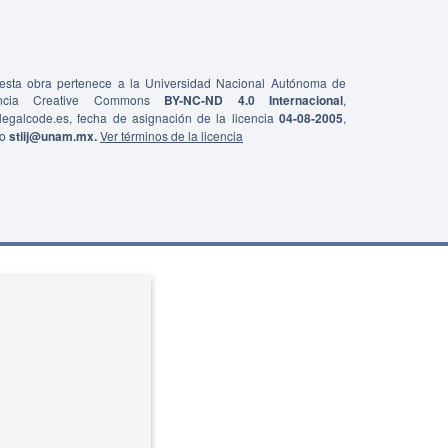
e esta obra pertenece a la Universidad Nacional Autónoma de
ncia Creative Commons
BY-NC-ND 4.0 Internacional
,
0/legalcode.es, fecha de asignación de la licencia
04-08-2005
,
co
stiij@unam.mx.
Ver términos de la licencia