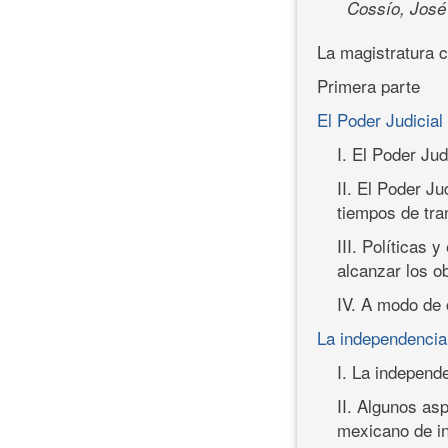
Cossío, Jos
La magistratura c
Primera parte
El Poder Judicial
I. El Poder Ju
II. El Poder J
tiempos de tra
III. Políticas 
alcanzar los o
IV. A modo de 
La independencia 
I. La independe
II. Algunos as
mexicano de in