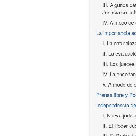
III. Algunos da
Justicia de la
IV. A modo de 
La importancia ac
I. La naturale
II. La evaluaci
III. Los juece
IV. La enseñan
V. A modo de 
Prensa libre y Po
Independencia de 
I. Nueva judic
II. El Poder Ju
III. El Poder J