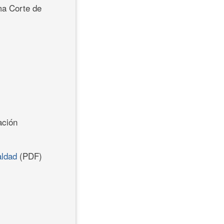
ema Corte de
ación
aldad
(PDF)