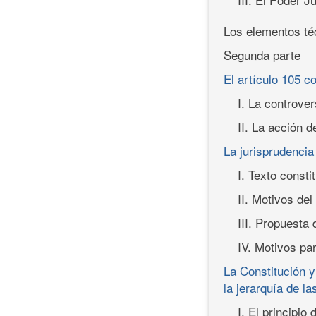
Los elementos téc
Segunda parte
El artículo 105 co
I. La controver
II. La acción d
La jurisprudencia
I. Texto consti
II. Motivos del
III. Propuesta 
IV. Motivos pa
La Constitución y
la jerarquía de la
I. El principi