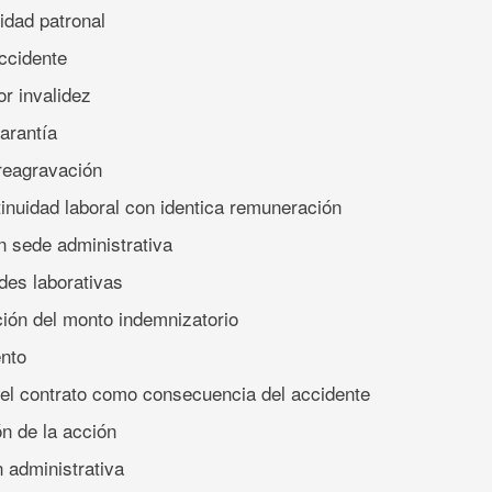
idad patronal
ccidente
or invalidez
arantía
reagravación
inuidad laboral con identica remuneración
n sede administrativa
des laborativas
ión del monto indemnizatorio
ento
del contrato como consecuencia del accidente
ón de la acción
n administrativa