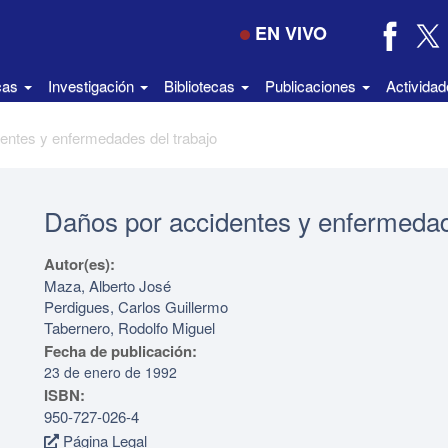
EN VIVO
icas
Investigación
Bibliotecas
Publicaciones
Activida
entes y enfermedades del trabajo
Daños por accidentes y enfermedad
Autor(es):
Maza, Alberto José
Perdigues, Carlos Guillermo
Tabernero, Rodolfo Miguel
Fecha de publicación:
23 de enero de 1992
ISBN:
950-727-026-4
Página Legal