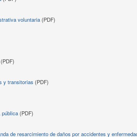
trativa voluntaria
(PDF)
(PDF)
 y transitorias
(PDF)
 pública
(PDF)
da de resarcimiento de daños por accidentes y enfermedad