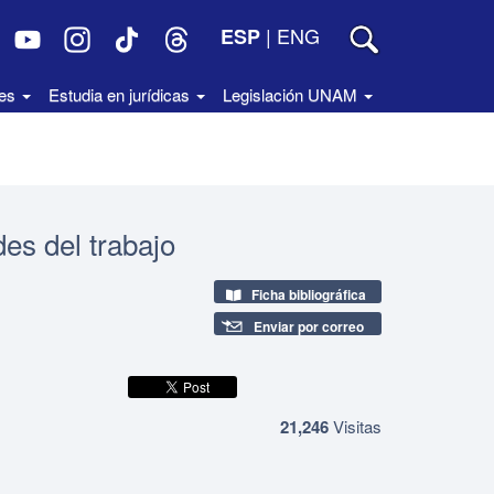
|
ENG
ESP
des
Estudia en jurídicas
Legislación UNAM
es del trabajo
Ficha bibliográfica
Enviar por correo
21,246
Visitas