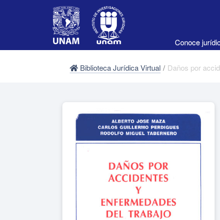
Conoce juríd
Biblioteca Jurídica Virtual
/
Daños por accid