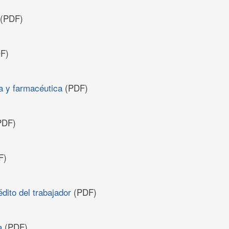
(PDF)
F)
a y farmacéutica
(PDF)
PDF)
F)
édito del trabajador
(PDF)
a
(PDF)