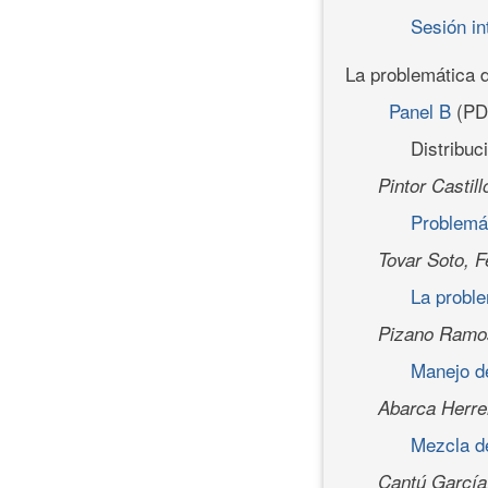
Sesión in
La problemática d
Panel B
(PD
Distribuc
Pintor Castill
Problemát
Tovar Soto, 
La proble
Pizano Ramo
Manejo de
Abarca Herrer
Mezcla de
Cantú García