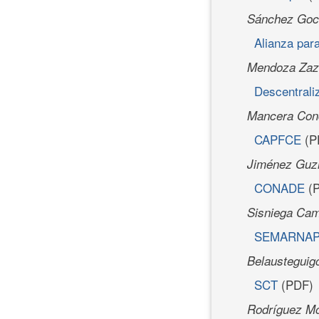
Sánchez Goch
Alianza par
Mendoza Zazu
Descentrali
Mancera Conc
CAPFCE
(P
Jiménez Guz
CONADE
(P
Sisniega Camp
SEMARNA
Belausteguigo
SCT
(PDF)
Rodríguez Mo