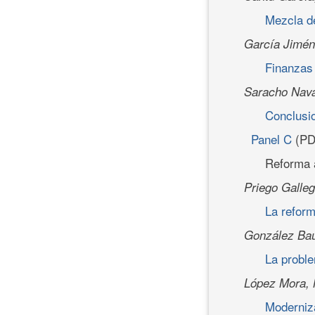
Mezcla de
García Jimé
Finanzas
Saracho Nava
Conclusi
Panel C
(PD
Reforma 
Priego Galle
La reform
González Baut
La proble
López Mora,
Moderniza