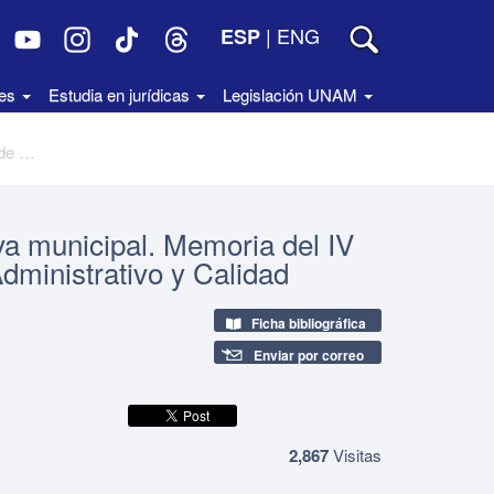
|
ENG
ESP
des
Estudia en jurídicas
Legislación UNAM
Federalismo y reforma administrativa municipal. Memoria del IV Encuentro Nacional de Desarrollo Administrativo y Calidad
va municipal. Memoria del IV
dministrativo y Calidad
Ficha bibliográfica
Enviar por correo
2,867
Visitas