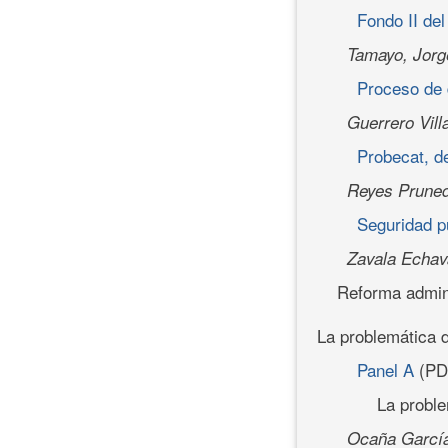
Fondo II de
Tamayo, Jorg
Proceso de 
Guerrero Vill
Probecat, d
Reyes Pruned
Seguridad p
Zavala Echav
Reforma admini
La problemática d
Panel A
(PD
La proble
Ocaña Garcí