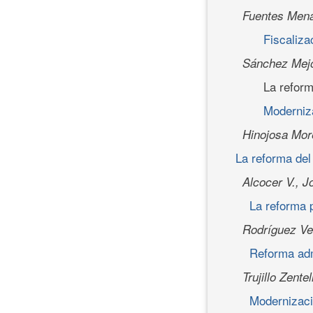
Fuentes Mena
Fiscaliza
Sánchez Mejo
La reform
Moderniza
Hinojosa Mor
La reforma del
Alcocer V., J
La reforma p
Rodríguez Ve
Reforma adm
Trujillo Zente
Modernizac