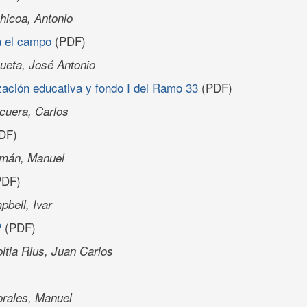
icoa, Antonio
a el campo
(PDF)
eta, José Antonio
zación educativa y fondo I del Ramo 33
(PDF)
uera, Carlos
DF)
mán, Manuel
DF)
bell, Ivar
P
(PDF)
itia Rius, Juan Carlos
rales, Manuel