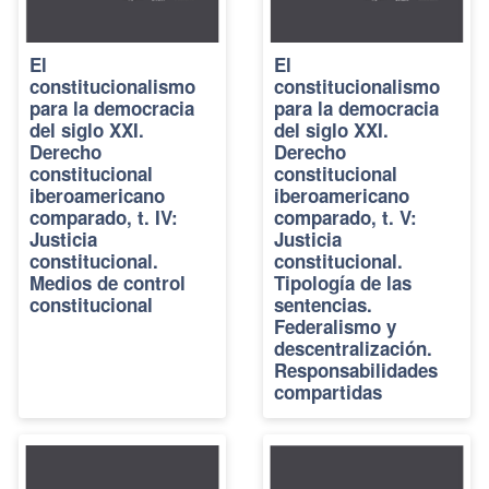
El
El
constitucionalismo
constitucionalismo
para la democracia
para la democracia
del siglo XXI.
del siglo XXI.
Derecho
Derecho
constitucional
constitucional
iberoamericano
iberoamericano
comparado, t. IV:
comparado, t. V:
Justicia
Justicia
constitucional.
constitucional.
Medios de control
Tipología de las
constitucional
sentencias.
Federalismo y
descentralización.
Responsabilidades
compartidas